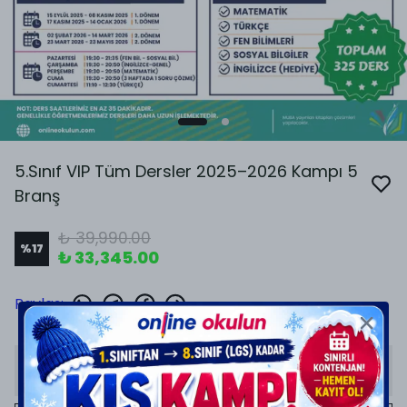
5.Sınıf VIP Tüm Dersler 2025–2026 Kampı 5
Branş
₺ 39,990.00
%
17
₺ 33,345.00
Paylaş
:
Stoğa Gelince Haber Ver