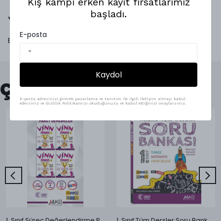
Kış kampı erken kayıt fırsatlarımız
başladı.
Yorumlar
E-posta
Bu ürün için henüz yorum yapılmamış.
Kaydol
Çok Satanlar
E-posta adresinizi girerek pazarlama ve tanıtım ile ilgili iletişim almayı kabul
edersiniz ve Gizlilik Politikamızı okuduğunuzu ve kabul ettiğinizi onaylarsınız.
1. Sınıf Süreç Değerlendirme Paket Denemeleri | 4’lü Optik Formlu Deneme Seti – 136 Soruluk Yeni Nesil Deneme
1. Sınıf Tüm Dersler Soru Bankası | Türkçe Matematik Hayat Bilgisi (Analiz Yayınları)