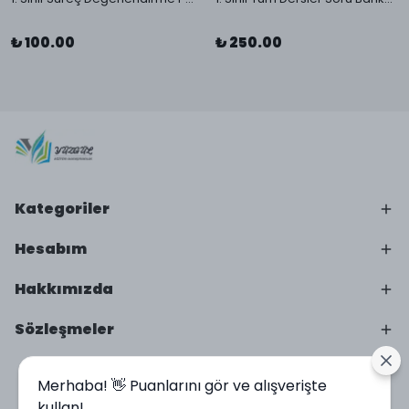
₺ 100.00
₺ 250.00
Kategoriler
Hesabım
Hakkımızda
Sözleşmeler
Merhaba! 👋 Puanlarını gör ve alışverişte
kullan!