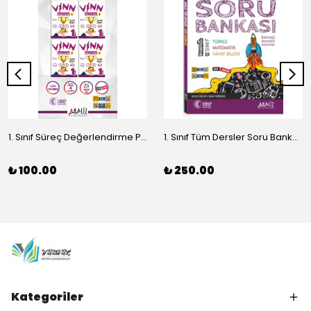
1. Sınıf Süreç Değerlendirme Paket Denemeleri | 4’lü Optik Formlu Deneme Seti – 136 Soruluk Yeni Nesil Deneme
1. Sınıf Tüm Dersler Soru Bankası | Türkçe Matematik Hayat Bilgisi (Analiz Yayınları)
₺ 100.00
₺ 250.00
Kategoriler