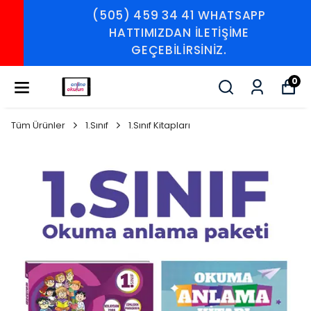
(505) 459 34 41 WHATSAPP
HATTIMIZDAN İLETİŞİME
GEÇEBİLİRSİNİZ.
0
Tüm Ürünler
1.Sınıf
1.Sınıf Kitapları