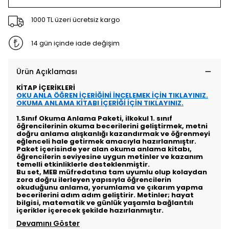
1000 TL üzeri ücretsiz kargo
14 gün içinde iade değişim
Ürün Açıklaması
KİTAP İÇERİKLERİ
OKU ANLA ÖĞREN İÇERİĞİNİ İNCELEMEK İÇİN TIKLAYINIZ.
OKUMA ANLAMA KİTABI İÇERİĞİ İÇİN TIKLAYINIZ.
1.Sınıf Okuma Anlama Paketi, ilkokul 1. sınıf
öğrencilerinin okuma becerilerini geliştirmek, metni
doğru anlama alışkanlığı kazandırmak ve öğrenmeyi
eğlenceli hale getirmek amacıyla hazırlanmıştır.
Paket içerisinde yer alan okuma anlama kitabı,
öğrencilerin seviyesine uygun metinler ve kazanım
temelli etkinliklerle desteklenmiştir.
Bu set, MEB müfredatına tam uyumlu olup kolaydan
zora doğru ilerleyen yapısıyla öğrencilerin
okuduğunu anlama, yorumlama ve çıkarım yapma
becerilerini adım adım geliştirir. Metinler; hayat
bilgisi, matematik ve günlük yaşamla bağlantılı
içerikler içerecek şekilde hazırlanmıştır.
Devamını Göster