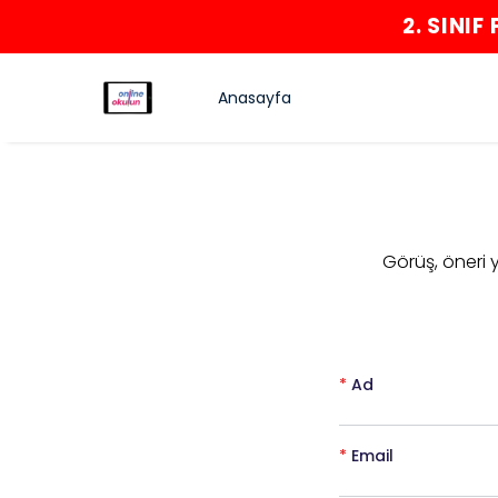
2. SINI
Anasayfa
​Görüş, öneri
*
Ad
*
Email