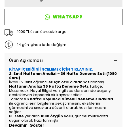
WHATSAPP
1000 TL üzeri ücretsiz kargo
14 gün içinde iade değişim
Ürün Açıklaması
KİTAP İÇERİĞİNİ İNCELEMEK İÇİN TIKLAYINIZ.
2. Sınıf Haftanın Analizi – 36 Hafta Deneme Seti (1080
Soru)
İlkokul 2. sınıf öğrencileri için özel olarak hazırlanmış
Haftanın Analizi 36 Hafta Deneme Seti
, Türkçe,
Matematik, Hayat Bilgisi ve İngilizce derslerinde başarıyı
destekleyen kapsamlı bir kaynak setidir.
Toplam
36 hafta boyunca düzenli deneme sınavları
ile öğrencilerin bilgilerini pekiştirmesini, eksiklerini
görmesini ve sınavlara düzenli olarak hazırlanmasını
sağlar.
Bu sette yer alan
1080 özgün soru
, güncel müfredata
uygun olarak hazırlanmıştır.
Devamını Göster