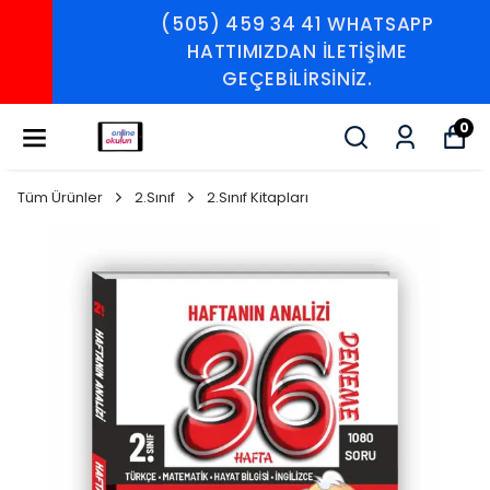
(505) 459 34 41 WHATSAPP
HATTIMIZDAN İLETİŞİME
GEÇEBİLİRSİNİZ.
0
Tüm Ürünler
2.Sınıf
2.Sınıf Kitapları